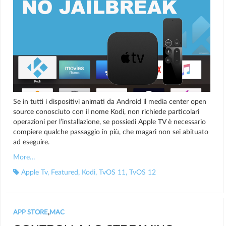
Se in tutti i dispositivi animati da Android il media center open
source conosciuto con il nome Kodi, non richiede particolari
operazioni per l’installazione, se possiedi Apple TV è necessario
compiere qualche passaggio in più, che magari non sei abituato
ad eseguire.
More…
Apple Tv
,
Featured
,
Kodi
,
TvOS 11
,
TvOS 12
APP STORE
,
MAC