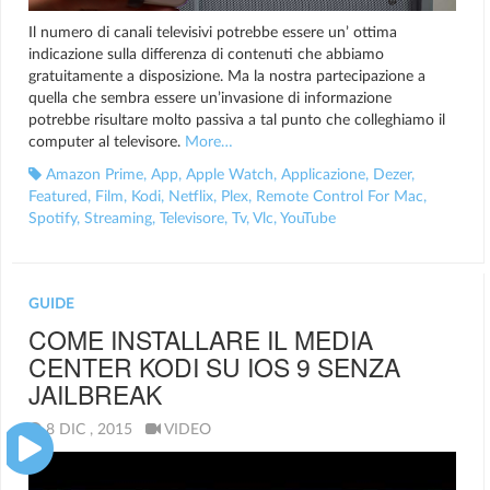
Il numero di canali televisivi potrebbe essere un’ ottima
indicazione sulla differenza di contenuti che abbiamo
gratuitamente a disposizione. Ma la nostra partecipazione a
quella che sembra essere un’invasione di informazione
potrebbe risultare molto passiva a tal punto che colleghiamo il
computer al televisore.
More…
Amazon Prime
,
App
,
Apple Watch
,
Applicazione
,
Dezer
,
Featured
,
Film
,
Kodi
,
Netflix
,
Plex
,
Remote Control For Mac
,
Spotify
,
Streaming
,
Televisore
,
Tv
,
Vlc
,
YouTube
GUIDE
COME INSTALLARE IL MEDIA
CENTER KODI SU IOS 9 SENZA
JAILBREAK
8 DIC , 2015
VIDEO