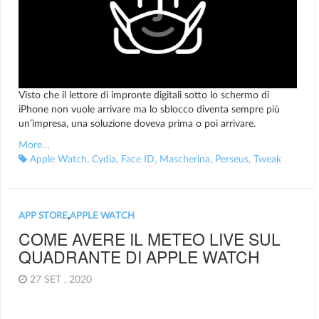
Visto che il lettore di impronte digitali sotto lo schermo di
iPhone non vuole arrivare ma lo sblocco diventa sempre più
un’impresa, una soluzione doveva prima o poi arrivare.
More…
Apple Watch
,
Cydia
,
Face ID
,
Mascherina
,
Perseus
,
Tweak
APP STORE
,
APPLE WATCH
COME AVERE IL METEO LIVE SUL
QUADRANTE DI APPLE WATCH
27 SET , 2020