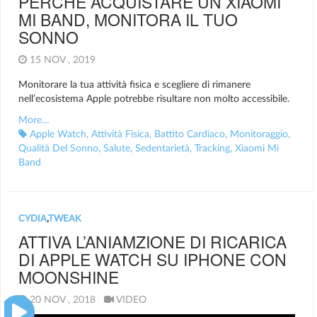
PERCHÉ ACQUISTARE UN XIAOMI
MI BAND, MONITORA IL TUO
SONNO
15 NOV , 2019
Monitorare la tua attività fisica e scegliere di rimanere
nell’ecosistema Apple potrebbe risultare non molto accessibile.
More…
Apple Watch
,
Attività Fisica
,
Battito Cardiaco
,
Monitoraggio
,
Qualità Del Sonno
,
Salute
,
Sedentarietà
,
Tracking
,
Xiaomi Mi
Band
CYDIA
,
TWEAK
ATTIVA L’ANIAMZIONE DI RICARICA
DI APPLE WATCH SU IPHONE CON
MOONSHINE
20 NOV , 2018
VIDEO