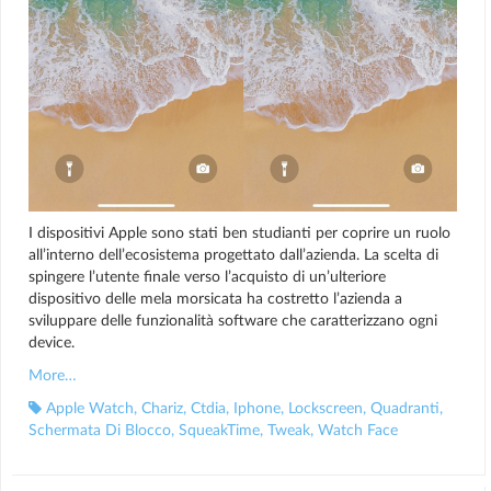
I dispositivi Apple sono stati ben studianti per coprire un ruolo
all’interno dell’ecosistema progettato dall’azienda. La scelta di
spingere l’utente finale verso l’acquisto di un’ulteriore
dispositivo delle mela morsicata ha costretto l’azienda a
sviluppare delle funzionalità software che caratterizzano ogni
device.
More…
Apple Watch
,
Chariz
,
Ctdia
,
Iphone
,
Lockscreen
,
Quadranti
,
Schermata Di Blocco
,
SqueakTime
,
Tweak
,
Watch Face