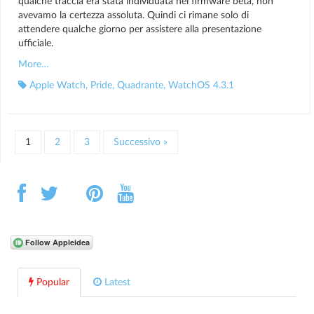
qualche traccia era stata individuata nei firmware beta, non
avevamo la certezza assoluta. Quindi ci rimane solo di
attendere qualche giorno per assistere alla presentazione
ufficiale.
More…
Apple Watch
,
Pride
,
Quadrante
,
WatchOS 4.3.1
1
2
3
Successivo »
Popular
Latest