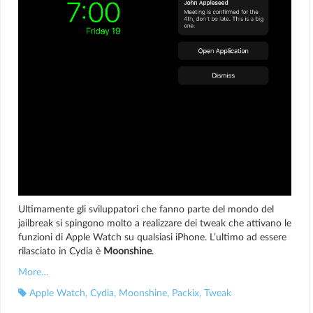
Ultimamente gli sviluppatori che fanno parte del mondo del
jailbreak si spingono molto a realizzare dei tweak che attivano le
funzioni di Apple Watch su qualsiasi iPhone. L’ultimo ad essere
rilasciato in Cydia è
Moonshine
.
More…
Apple Watch
,
Cydia
,
Moonshine
,
Packix
,
Tweak