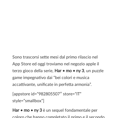
Sono trascorsi sette mesi dal primo rilascio nel
App Store ed oggi troviamo nel negozio apple il
terzo gioco della serie,
Har • mo • ny 3
, un puzzle
game impegnativo dai “bei colori e musica
accattivante, unificate in perfetta armonia”.
[appstore id=”982805507″ store=”IT”
style=”smallbox”]
Har • mo • ny 3
è un sequel fondamentale per
coloro che hanno completato il primo e il secondo