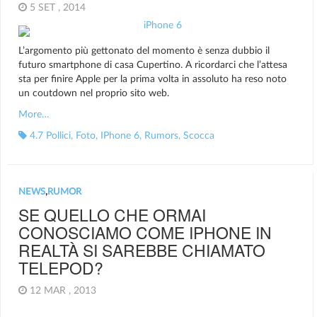
5 SET , 2014
L’argomento più gettonato del momento è senza dubbio il
futuro smartphone di casa Cupertino. A ricordarci che l’attesa
sta per finire Apple per la prima volta in assoluto ha reso noto
un coutdown nel proprio sito web.
More…
4.7 Pollici
,
Foto
,
IPhone 6
,
Rumors
,
Scocca
NEWS
,
RUMOR
SE QUELLO CHE ORMAI
CONOSCIAMO COME IPHONE IN
REALTÀ SI SAREBBE CHIAMATO
TELEPOD?
12 MAR , 2013