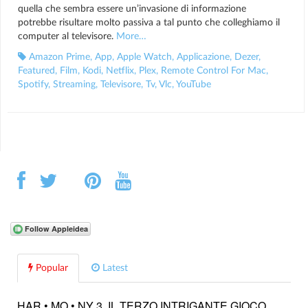
quella che sembra essere un’invasione di informazione
potrebbe risultare molto passiva a tal punto che colleghiamo il
computer al televisore.
More…
Amazon Prime
,
App
,
Apple Watch
,
Applicazione
,
Dezer
,
Featured
,
Film
,
Kodi
,
Netflix
,
Plex
,
Remote Control For Mac
,
Spotify
,
Streaming
,
Televisore
,
Tv
,
Vlc
,
YouTube
Popular
Latest
HAR • MO • NY 3, IL TERZO INTRIGANTE GIOCO