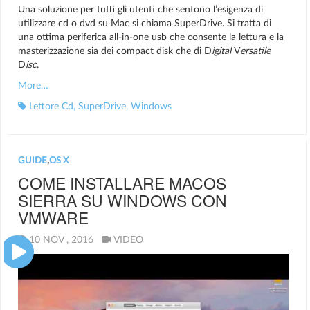
Una soluzione per tutti gli utenti che sentono l’esigenza di
utilizzare cd o dvd su Mac si chiama SuperDrive. Si tratta di
una ottima periferica all-in-one usb che consente la lettura e la
masterizzazione sia dei compact disk che di D
igital
V
ersatile
D
isc
.
More…
Lettore Cd
,
SuperDrive
,
Windows
GUIDE
,
OS X
COME INSTALLARE MACOS
SIERRA SU WINDOWS CON
VMWARE
10 NOV , 2016
VIDEO