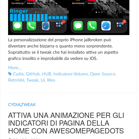
La personalizzazione del proprio iPhone jailbroken può
diventare anche bizzarra o quanto meno sorprendente.
Soprattutto se il tweak che hai installato attiva un aspetto
grafico insolito e improbabile da vedere su iOS.
More…
Cydia
,
GitHub
,
HUB
,
Indicatore Volume
,
Open Source
,
RetroVol
,
Tweak
,
Ui
,
Wes
CYDIA
,
TWEAK
ATTIVA UNA ANIMAZIONE PER GLI
INDICATORI DI PAGINA DELLA
HOME CON AWESOMEPAGEDOTS