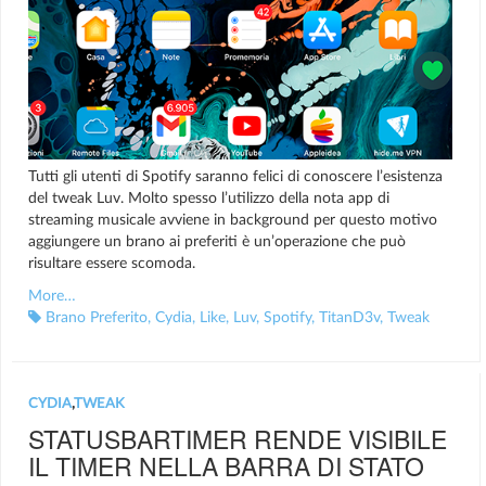
Tutti gli utenti di Spotify saranno felici di conoscere l’esistenza
del tweak Luv. Molto spesso l’utilizzo della nota app di
streaming musicale avviene in background per questo motivo
aggiungere un brano ai preferiti è un’operazione che può
risultare essere scomoda.
More…
Brano Preferito
,
Cydia
,
Like
,
Luv
,
Spotify
,
TitanD3v
,
Tweak
CYDIA
,
TWEAK
STATUSBARTIMER RENDE VISIBILE
IL TIMER NELLA BARRA DI STATO