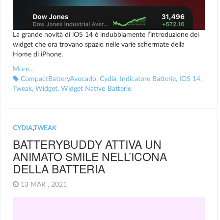
La grande novità di iOS 14 è indubbiamente l’introduzione dei
widget che ora trovano spazio nelle varie schermate della
Home di iPhone.
More…
CompactBatteryAvocado
,
Cydia
,
Indicatore Batterie
,
IOS 14
,
Tweak
,
Widget
,
Widget Nativo Batterie
CYDIA
,
TWEAK
BATTERYBUDDY ATTIVA UN
ANIMATO SMILE NELL’ICONA
DELLA BATTERIA
13 MAR , 2021