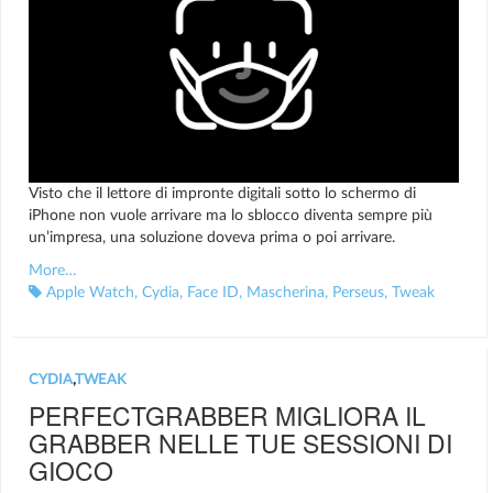
Visto che il lettore di impronte digitali sotto lo schermo di
iPhone non vuole arrivare ma lo sblocco diventa sempre più
un’impresa, una soluzione doveva prima o poi arrivare.
More…
Apple Watch
,
Cydia
,
Face ID
,
Mascherina
,
Perseus
,
Tweak
CYDIA
,
TWEAK
PERFECTGRABBER MIGLIORA IL
GRABBER NELLE TUE SESSIONI DI
GIOCO