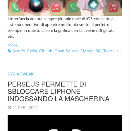
L’interfaccia ancora sempre più minimale di iOS consente al
sistema operativo di apparire molto più snello. Il perfetto
esempio in questo caso è la grafica con cui viene raffigurata
Siri.
More…
Astolfo
,
Cydia
,
GitHub
,
Open-Source
,
Sfondo
,
Siri
,
Tweak
,
Ui
CYDIA
,
TWEAK
PERSEUS PERMETTE DI
SBLOCCARE L’IPHONE
INDOSSANDO LA MASCHERINA
21 FEB , 2021