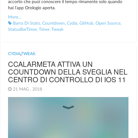
accorto che puoi conoscere il tempo rimanente solo quando
hai l’app Orologio aperta.
More…
Barra Di Stato
,
Countdown
,
Cydia
,
GitHub
,
Open Source
,
StatusBarTimer
,
Timer
,
Tweak
CYDIA
,
TWEAK
CCALARMETA ATTIVA UN
COUNTDOWN DELLA SVEGLIA NEL
CENTRO DI CONTROLLO DI IOS 11
21 MAG , 2018