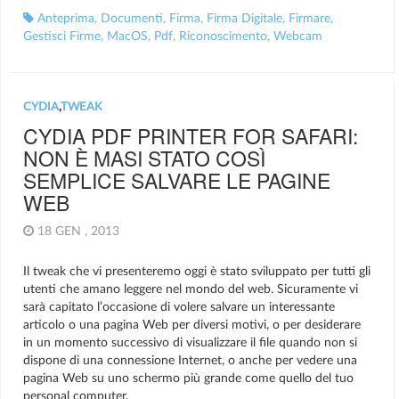
Anteprima
,
Documenti
,
Firma
,
Firma Digitale
,
Firmare
,
Gestisci Firme
,
MacOS
,
Pdf
,
Riconoscimento
,
Webcam
CYDIA
,
TWEAK
CYDIA PDF PRINTER FOR SAFARI:
NON È MASI STATO COSÌ
SEMPLICE SALVARE LE PAGINE
WEB
18 GEN , 2013
Il tweak che vi presenteremo oggi è stato sviluppato per tutti gli
utenti che amano leggere nel mondo del web. Sicuramente vi
sarà capitato l’occasione di volere salvare un interessante
articolo o una pagina Web per diversi motivi, o per desiderare
in un momento successivo di visualizzare il file quando non si
dispone di una connessione Internet, o anche per vedere una
pagina Web su uno schermo più grande come quello del tuo
personal computer.