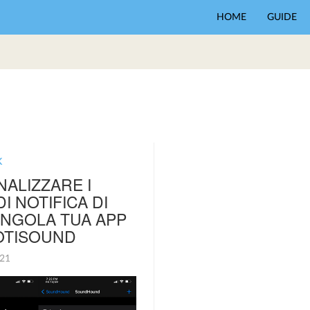
HOME
GUIDE
K
ALIZZARE I
I NOTIFICA DI
INGOLA TUA APP
OTISOUND
021