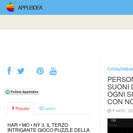
APPLEIDEA
CYDIA
,
TWEA
PERSON
SUONI D
OGNI S
CON N
Popular
Latest
9 NOV , 2
HAR • MO • NY 3, IL TERZO
INTRIGANTE GIOCO PUZZLE DELLA