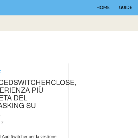
HOME
GUIDE
K
CEDSWITCHERCLOSE,
ERIENZA PIÙ
ETA DEL
ASKING SU
E
017
l App Switcher per la gestione