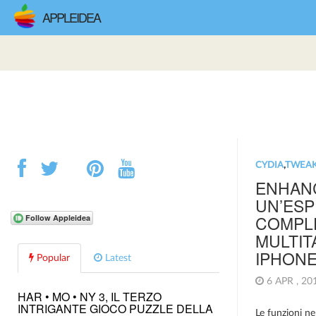
APPLEIDEA
CYDIA
,
TWEA
ENHAN
UN’ESP
COMPL
MULTIT
IPHON
Popular
Latest
6 APR , 2
HAR • MO • NY 3, IL TERZO
INTRIGANTE GIOCO PUZZLE DELLA
Le funzioni ne