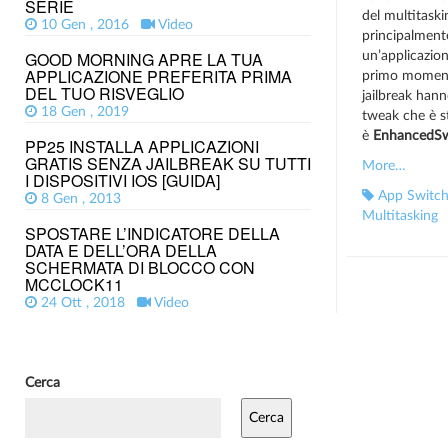
SERIE
del multitaski
10 Gen , 2016
Video
principalment
GOOD MORNING APRE LA TUA
un’applicazio
APPLICAZIONE PREFERITA PRIMA
primo momento
DEL TUO RISVEGLIO
jailbreak hanno
18 Gen , 2019
tweak che è st
è
EnhancedSw
PP25 INSTALLA APPLICAZIONI
GRATIS SENZA JAILBREAK SU TUTTI
More…
I DISPOSITIVI IOS [GUIDA]
App Switch
8 Gen , 2013
Multitasking
SPOSTARE L’INDICATORE DELLA
DATA E DELL’ORA DELLA
SCHERMATA DI BLOCCO CON
MCCLOCK11
24 Ott , 2018
Video
Cerca
Cerca