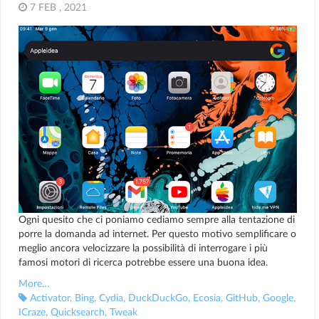
7 FEB , 2021
Ogni quesito che ci poniamo cediamo sempre alla tentazione di
porre la domanda ad internet. Per questo motivo semplificare o
meglio ancora velocizzare la possibilità di interrogare i più
famosi motori di ricerca potrebbe essere una buona idea.
More…
Activator
,
Bing
,
Cydia
,
DuckDuckGo
,
Ecosia
,
GitHub
,
Google
,
ICraze
,
Quicksearch
,
Tweak